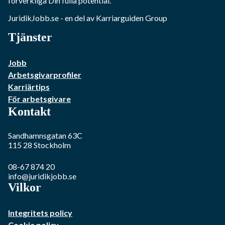
förverkliga Din fulla potential.
JuridikJobb.se
- en del av Karriarguiden Group
Tjänster
Jobb
Arbetsgivarprofiler
Karriärtips
För arbetsgivare
Kontakt
Sandhamnsgatan 63C
115 28
Stockholm
08-67 874 20
info@juridikjobb.se
Vilkor
Integritets policy
Cookie policy