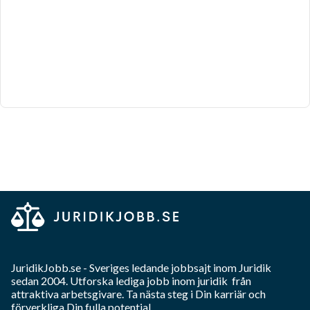
JuridikJobb.se
- Sveriges ledande jobbsajt inom
Juridik
sedan 2004. Utforska lediga jobb inom
juridik
från
attraktiva arbetsgivare. Ta nästa steg i Din karriär och
förverkliga Din fulla potential.