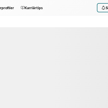
rprofiler
Karriärtips
S