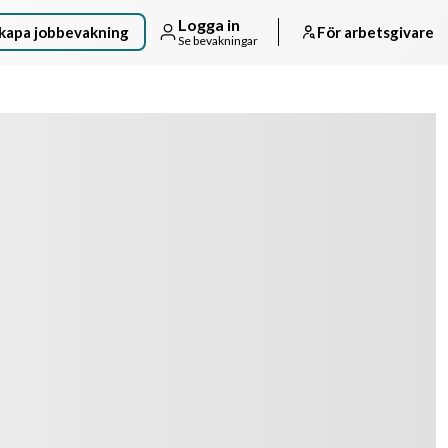
Logga in
kapa jobbevakning
För arbetsgivare
Se bevakningar