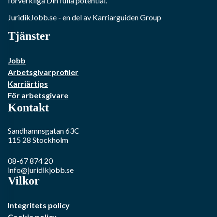
förverkliga Din fulla potential.
JuridikJobb.se
- en del av Karriarguiden Group
Tjänster
Jobb
Arbetsgivarprofiler
Karriärtips
För arbetsgivare
Kontakt
Sandhamnsgatan 63C
115 28
Stockholm
08-67 874 20
info@juridikjobb.se
Vilkor
Integritets policy
Cookie policy