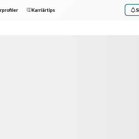
rprofiler
Karriärtips
S