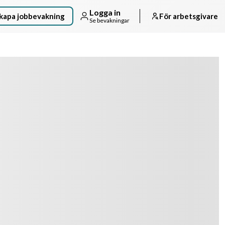
Logga in
kapa jobbevakning
För arbetsgivare
Se bevakningar