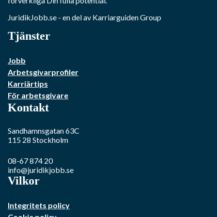
förverkliga Din fulla potential.
JuridikJobb.se
- en del av Karriarguiden Group
Tjänster
Jobb
Arbetsgivarprofiler
Karriärtips
För arbetsgivare
Kontakt
Sandhamnsgatan 63C
115 28
Stockholm
08-67 874 20
info@juridikjobb.se
Vilkor
Integritets policy
Cookie policy