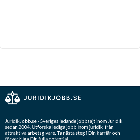
JuridikJobb.se
- Sveriges ledande jobbsajt inom
Juridik
sedan 2004. Utforska lediga jobb inom
juridik
från
attraktiva arbetsgivare. Ta nästa steg i Din karriär och
förverkliga Din fulla potential.