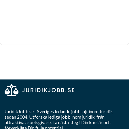
JuridikJobb.se
- Sveriges ledande jobbsajt inom
Juridik
sedan 2004. Utforska lediga jobb inom
juridik
från
attraktiva arbetsgivare. Ta nästa steg i Din karriär och
förverkliga Din fulla potential.