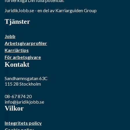
förverkliga Din fulla potential.
JuridikJobb.se
- en del av Karriarguiden Group
Tjänster
Jobb
Arbetsgivarprofiler
Karriärtips
För arbetsgivare
Kontakt
Sandhamnsgatan 63C
115 28
Stockholm
08-67 874 20
info@juridikjobb.se
Vilkor
Integritets policy
Cookie policy