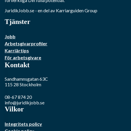
förverkliga Din fulla potential.
JuridikJobb.se
- en del av Karriarguiden Group
Tjänster
Jobb
Arbetsgivarprofiler
Karriärtips
För arbetsgivare
Kontakt
Sandhamnsgatan 63C
115 28
Stockholm
08-67 874 20
info@juridikjobb.se
Vilkor
Integritets policy
Cookie policy