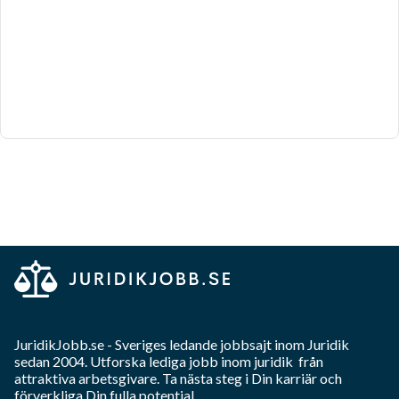
JuridikJobb.se
- Sveriges ledande jobbsajt inom
Juridik
sedan 2004. Utforska lediga jobb inom
juridik
från
attraktiva arbetsgivare. Ta nästa steg i Din karriär och
förverkliga Din fulla potential.