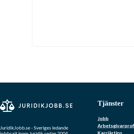
Tjänster
Jobb
Arbetsgivarprof
JuridikJobb.se
- Sveriges ledande
Karriärtips
jobbsajt inom
Juridik
sedan 2004.