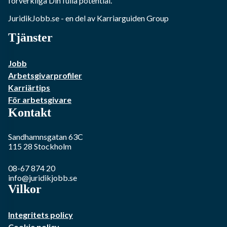
förverkliga Din fulla potential.
JuridikJobb.se
- en del av Karriarguiden Group
Tjänster
Jobb
Arbetsgivarprofiler
Karriärtips
För arbetsgivare
Kontakt
Sandhamnsgatan 63C
115 28
Stockholm
08-67 874 20
info@juridikjobb.se
Vilkor
Integritets policy
Cookie policy