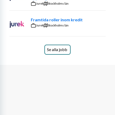
Jurek
Stockholms län
Telefoni, mejl- och posthantering
Fakturering och viss ekonomiadministration
Framtida roller inom kredit
Administrativt stöd till jurister
Jurek
Arkivering och hantering av akter
Stockholms län
Hyresadministration
Inhämtning av offerter
Din bakgrund, erfarenhet och kompetens
Se alla jobb
Vi söker dig som har:
Erfarenhet av administrativt arbete, gärna i en 
liknande roll
Erfarenhet av hyresadministration
Kunskaper i Vitec
Goda kunskaper i Microsoft Office
Mycket goda kunskaper i svenska, både i tal och 
skrift