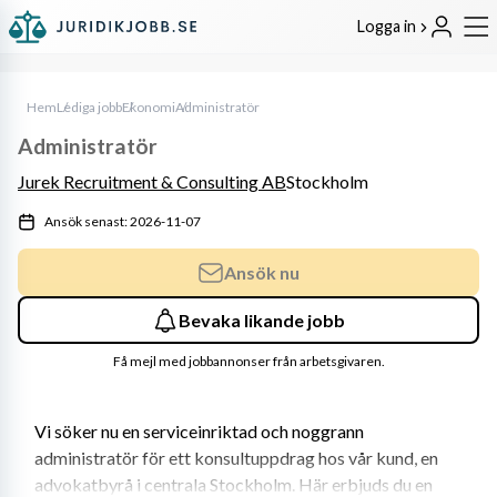
Logga in
Hem
Lediga jobb
Ekonomi
Administratör
Administratör
Jurek Recruitment & Consulting AB
Stockholm
Ansök senast: 2026-11-07
Ansök nu
Bevaka likande jobb
Få mejl med jobbannonser från arbetsgivaren.
Vi söker nu en serviceinriktad och noggrann 
administratör för ett konsultuppdrag hos vår kund, en 
advokatbyrå i centrala Stockholm. Här erbjuds du en 