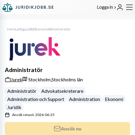
Logga in
Hem
Lediga jobb
Ekonomi
Administratör
Administratör
Jurek
Stockholm,
Stockholms län
Administratör
Advokatsekreterare
Administration och Support
Administration
Ekonomi
Juridik
Ansök senast: 2026-06-25
Ansök nu