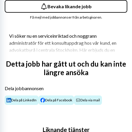
Bevaka likande jobb
Få mejl med jobbannonser från arbetsgivaren.
Vi söker nu en serviceinriktad och noggrann 
administratör för ett konsultuppdrag hos vår kund, en 
advokatbyrå i centrala Stockholm. Här erbjuds du en 
varierad roll med stort eget ansvar, där du blir en viktig 
Detta jobb har gått ut och du kan inte
del av den dagliga verksamheten och arbetar nära 
längre ansöka
jurister. Uppdraget har start omgående och passar dig 
som trivs i en självständig roll med många kontaktytor.
Dela jobbannonsen
Rollen som Administratör
Dela på LinkedIn
Dela på Facebook
Dela via mail
I rollen som administratör ansvarar du för trivsel 
samtidigt som du agerar ett viktigt administrativt stöd 
till verksamhetens jurister. Du har en bred roll med 
varierande arbetsuppgifter och stort eget ansvar, där du 
Liknande tjänster
självständigt driver ditt arbete framåt.