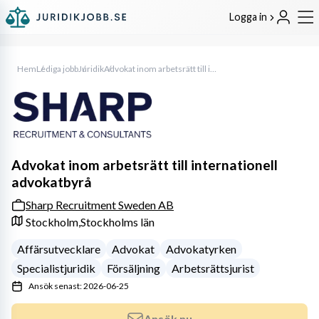
Logga in
Hem
Lediga jobb
Juridik
Advokat inom arbetsrätt till internationell advokatbyrå
Advokat inom arbetsrätt till internationell
advokatbyrå
Sharp Recruitment Sweden AB
Stockholm,
Stockholms län
Affärsutvecklare
Advokat
Advokatyrken
Specialistjuridik
Försäljning
Arbetsrättsjurist
Ansök senast: 2026-06-25
Ansök nu