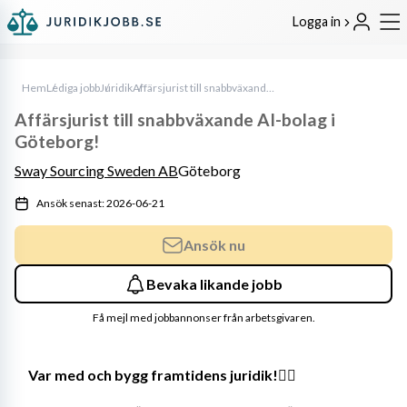
Logga in
Hem
Lediga jobb
Juridik
Affärsjurist till snabbväxande AI-bolag i Göteborg!
Affärsjurist till snabbväxande AI-bolag i
Göteborg!
Sway Sourcing Sweden AB
Göteborg
Ansök senast: 2026-06-21
Ansök nu
Bevaka likande jobb
Få mejl med jobbannonser från arbetsgivaren.
Var med och bygg framtidens juridik!👩‍⚖️