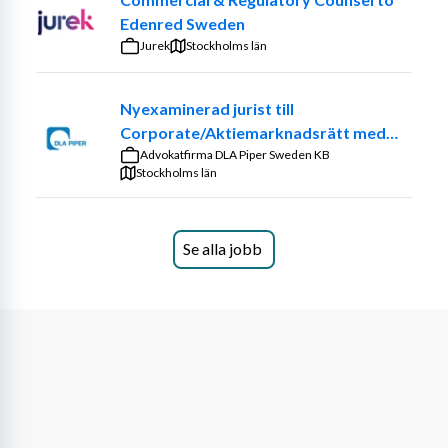
person får en central roll i denna utveckling.
Edenred Sweden
🎯Ditt ansvar
Jurek
Stockholms län
Du driver egna ärenden från start till mål med fullt 
Nyexaminerad jurist till
kundansvar och arbetar nära beslutsfattare. Beroende 
Corporate/Aktiemarknadsrätt med
på din inriktning omfattar rollen exempelvis:
start januari 2027
Advokatfirma DLA Piper Sweden KB
⚖️ Processrätt
Stockholms län
Hantering av fordringsmål och kvalificerade 
tvister
Se alla jobb
Upprättande av stämningsansökningar och 
processinlagor
Förhandlingar
Strategisk rådgivning inom tvistlösning och 
förlikning
📈 Bolagsrätt
Projektledning av nyemissioner