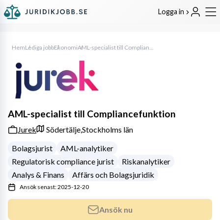
Logga in
Hem
Lediga jobb
Ekonomi
AML-specialist till Compliancefunktion
AML-specialist till Compliancefunktion
Jurek
Södertälje,
Stockholms län
Bolagsjurist
AML-analytiker
Regulatorisk compliance jurist
Riskanalytiker
Analys & Finans
Affärs och Bolagsjuridik
Ansök senast: 2025-12-20
Ansök nu