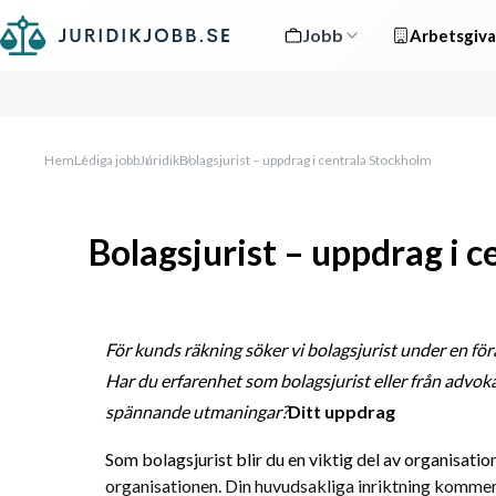
Jobb
Arbetsgiva
Hem
Lediga jobb
Juridik
Bolagsjurist – uppdrag i centrala Stockholm
Bolagsjurist – uppdrag i 
För kunds räkning söker vi bolagsjurist under en för
Har du erfarenhet som bolagsjurist eller från advoka
spännande utmaningar?
Ditt uppdrag
Som bolagsjurist blir du en viktig del av organisatio
organisationen. Din huvudsakliga inriktning kommer