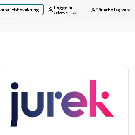
Logga in
kapa jobbevakning
För arbetsgivare
Se bevakningar