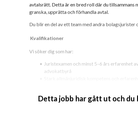
avtalsrätt. Detta är en bred roll där du tillsammans 
granska, upprätta och förhandla avtal.
Du blir en del av ett team med andra bolagsjurister o
 Kvalifikationer
Vi söker dig som har:
Juristexamen och minst 5–6 års erfarenhet av 
advokatbyrå
Stark allmänjuridisk kompetens och erfarenh
Förmåga att arbeta självständigt och driva 
Detta jobb har gått ut och du
Mycket goda kunskaper i svenska och engelska, både 
För att trivas och lyckas i rollen ser vi att du är:
Självständig men också en lagspelare som by
Konsultativ, proaktiv och affärsinriktad