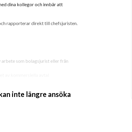
med dina kollegor och innbär att 
ch rapporterar direkt till chefsjuristen.
arbete som bolagsjurist eller från 
et av kommersiella avtal
egna uppdrag
 kan inte längre ansöka
i tal och skrift
gger goda relationer