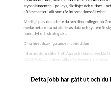
styrdokumenten – policys, riktlinjer och rutiner – o
affärsenheter i allt som rör informationssäkerhet.
Med hjälp av det arbete du och dina kollegor på Gro
medarbetare lita på att deras data och system är sky
operativt och strategiskt.
Dina huvudsakliga ansvarsområden
Informationssäkerhet:
 Äga och vidareutveckla Gr
ISO 27001, och säkerställa efterlevnad i praktiken.
Lagar och regelverk:
 Säkerställa efterlevnad av GD
interna och externa revisioner. Fungera som kontak
Detta jobb har gått ut och du
externa revisorer.
Riskhantering:
 Genomföra riskanalyser, upprätta oc
rapportera riskstatus till ledningen.
Utbildning och kultur:
 Planera och genomföra utbi