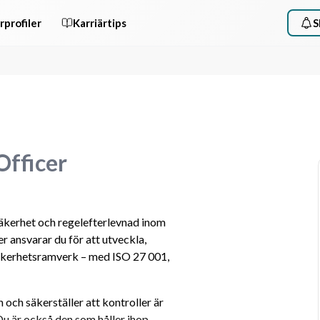
rprofiler
Karriärtips
S
Officer
säkerhet och regelefterlevnad inom 
 ansvarar du för att utveckla, 
kerhetsramverk – med ISO 27 001, 
 och säkerställer att kontroller är 
 är också den som håller ihop 