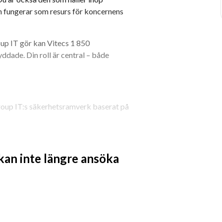
ch fungerar som resurs för koncernens 
up IT gör kan Vitecs 1 850 
ddade. Din roll är central – både 
oup IT:s säkerhetsramverk baserat på 
PR, NIS2, CSL mfl. Driva och följa upp 
tpunkt mot tillsynsmyndigheter och 
 kan inte längre ansöka
h underhålla riskregister samt 
ldningar inom informationssäkerhet 