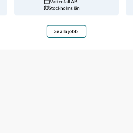
Vattenfall AB
Stockholms län
 förmågan att navigera i komplexa 
kt till både tekniska och icke-
Se alla jobb
ormationssäkerhet, eller motsvarande 
en IT- eller mjukvaruutvecklingsmiljö.
säkerhetsstandards och revisioner.
ivata och publika driftsmiljöer.
regelverk som GDPR, NIS2/CSL och 
.
ad Implementer/Auditor.