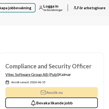
Logga in
kapa jobbevakning
För arbetsgivare
Se bevakningar
Compliance and Security Officer
Vitec Software Group AB (Publ)
Kalmar
Ansök senast: 2026-06-15
Ansök nu
Bevaka likande jobb