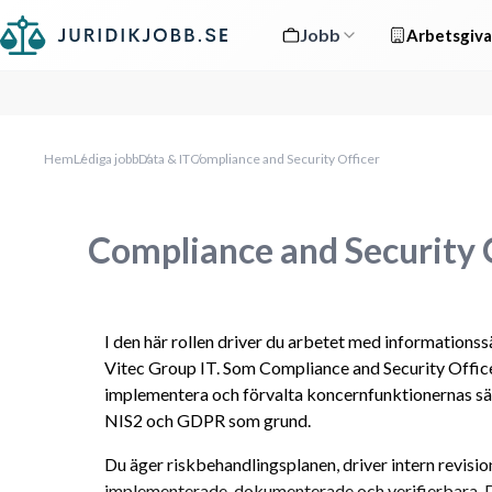
Jobb
Arbetsgiva
Hem
Lediga jobb
Data & IT
Compliance and Security Officer
Compliance and Security 
I den här rollen driver du arbetet med informations
Vitec Group IT. Som Compliance and Security Officer
implementera och förvalta koncernfunktionernas sä
NIS2 och GDPR som grund.
Du äger riskbehandlingsplanen, driver intern revision
implementerade, dokumenterade och verifierbara. Du