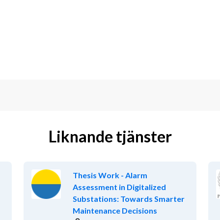
örer ur säkerhetsperspektiv och delta i 
an. Du ingår i ett engagerat team på 
 Du får:
llnad för hela koncernen.
tet framåt, med stöd från ledningen.
ig tillväxt och internationalisering.
Liknande tjänster
olag med lång historia och tydliga 
enuint intresse för att göra rätt saker 
Thesis Work - Alarm
Assessment in Digitalized
v ansvar, integritet och viljan att 
Substations: Towards Smarter
allvar.
Maintenance Decisions