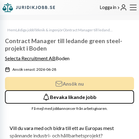
Logga in
Hem
Lediga jobb
Teknik & ingenjör
Contract Manager till ledande green steel-projekt i Boden
Contract Manager till ledande green steel-
projekt i Boden
Selecta Recruitment AB
Boden
Ansök senast: 2026-06-28
Ansök nu
Bevaka likande jobb
Få mejl med jobbannonser från arbetsgivaren.
Vill du vara med och bidra till ett av Europas mest 
spännande industri- och hållbarhetsprojekt?