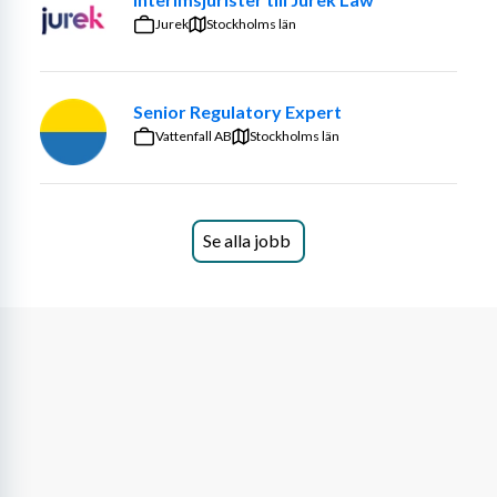
jobba utefter dina värderingar. Du kommer att arbeta 
Jurek
Stockholms län
mot samhällsviktiga branscher och verkligen få göra 
skillnad, på riktigt.
Senior Regulatory Expert
I rollen som dataskyddsjurist jobbar du med att stötta 
Vattenfall AB
Stockholms län
kunder med att säkerställa att de uppfyller kraven inom 
bland annat GDPR, AI-förordningen och andra regelverk 
som styr informationshantering. Här får du också agera 
affärsutvecklande och använda din kommunikativa 
Se alla jobb
förmåga för att knyta an med nya kontakter både internt 
och externt.
Här välkomnas du till ett varmt och gemytligt bolag där 
man verkligen trivs på jobbet. Kontoret i Linköping 
genomsyras av god gemenskap, samarbeten och där 
man har kul tillsammans!
Du erbjuds
En stark företagskultur:
 KnowIT jobbar 