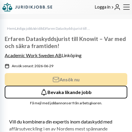
Logga in
Hem
Lediga jobb
Juridik
Erfaren Dataskyddsjurist till Knowit – Var med och säkra framtiden!
Erfaren Dataskyddsjurist till Knowit – Var med
och säkra framtiden!
Academic Work Sweden AB
Linköping
Ansök senast: 2026-06-29
Ansök nu
Bevaka likande jobb
Få mejl med jobbannonser från arbetsgivaren.
Vill du kombinera din expertis inom dataskydd med 
affärsutveckling i en av Nordens mest spännande 