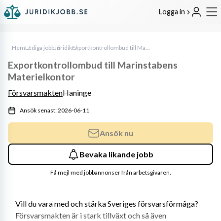
Logga in
Hem
Lediga jobb
Juridik
Exportkontrollombud till Marinstabens Materielkontor
Exportkontrollombud till Marinstabens
Materielkontor
Försvarsmakten
Haninge
Ansök senast: 2026-06-11
Ansök nu
Bevaka likande jobb
Få mejl med jobbannonser från arbetsgivaren.
Vill du vara med och stärka Sveriges försvarsförmåga? 
Försvarsmakten är i stark tillväxt och så även 