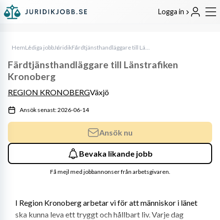
Logga in
Hem
Lediga jobb
Juridik
Färdtjänsthandläggare till Länstrafiken Kronoberg
Färdtjänsthandläggare till Länstrafiken
Kronoberg
REGION KRONOBERG
Växjö
Ansök senast: 2026-06-14
Ansök nu
Bevaka likande jobb
Få mejl med jobbannonser från arbetsgivaren.
I Region Kronoberg arbetar vi för att människor i länet 
ska kunna leva ett tryggt och hållbart liv. Varje dag 