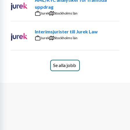
beslut fattas.
uppdrag
Jurek
Stockholms län
1 plats(er). 
ARBETSUPPGIFTER
Interimsjurister till Jurek Law
Jurek
Vi söker dig som vill arbeta med kvalificerad 
Stockholms län
handläggning. Som färdtjänsthandläggare består dina 
arbetsuppgifter i att utreda och fatta beslut i enlighet 
med lagen om färdtjänst och lagen om riksfärdtjänst. 
Se alla jobb
Anställningen innebär både renodlade juridiska 
arbetsuppgifter, en viss del administration samt kontakt 
med våra kronobergare och kontakter inom vård och 
omsorg.
På färdtjänstavdelningen arbetar handläggare med stor 
kompetens, vilket innebär att det är en mycket 
stimulerande miljö att arbeta och utvecklas i. Som 
handläggare ingår det att hålla sig uppdaterad och 
informerad om frågor som rör de aktuella 