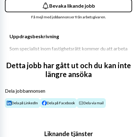
Bevaka likande jobb
Få mejl med jobbannonser från arbetsgivaren.
Uppdragsbeskrivning
Som specialist inom fastighetsrätt kommer du att arbeta 
på en avdelning med ett brett och ansvarsfullt uppdrag. 
Du driver processer och agerar rådgivare i komplexa 
Detta jobb har gått ut och du kan inte
juridiska och fastighetstekniska frågor som rör mark- 
längre ansöka
och rättighetsinnehav.
Arbetsuppgifter
Dela jobbannonsen
Bidra med fastighetsrättslig expertkompetens i 
Dela på LinkedIn
Dela på Facebook
Dela via mail
stora investeringsprojekt (planering och 
projektering av elledningar och stationer).
Säkra markåtkomst och genomföra 
fastighetsförvärv inom verksamhetens projekt.
Liknande tjänster