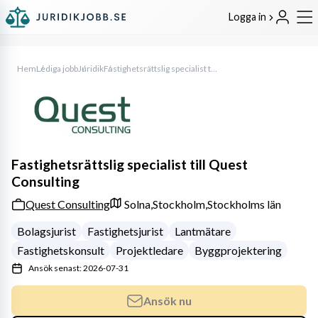
Logga in
Hem
Lediga jobb
Juridik
Fastighetsrättslig specialist till Quest Consulting
Fastighetsrättslig specialist till Quest
Consulting
Quest Consulting
Solna,
Stockholm,
Stockholms län
Bolagsjurist
Fastighetsjurist
Lantmätare
Fastighetskonsult
Projektledare
Byggprojektering
Ansök senast: 2026-07-31
Ansök nu