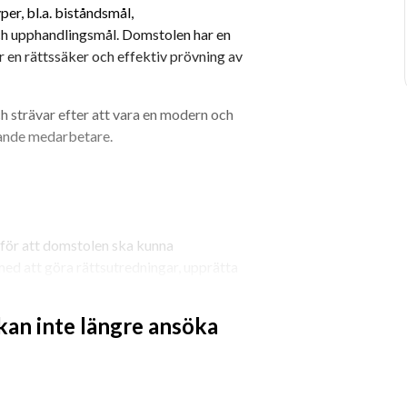
er, bl.a. biståndsmål, 
h upphandlingsmål. Domstolen har en 
r en rättssäker och effektiv prövning av 
 strävar efter att vara en modern och 
ande medarbetare.
för att domstolen ska kunna 
ed att göra rättsutredningar, upprätta 
g till avgöranden och föra anteckningar 
 kan inte längre ansöka
 och processuella frågor och har 
mycket varierande och ibland kräva 