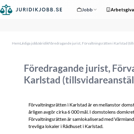
Jobb
Arbetsgiva
Hem
Lediga jobb
Juridik
Föredragande jurist, Förvaltningsrätten i Karlstad (til
Föredragande jurist, Förva
Karlstad (tillsvidareanstäl
Förvaltningsrätten i Karlstad är en mellanstor doms
årligen avgör cirka 6 000 mål. I domstolens domkret
Förvaltningsrätten är samlokaliserad med Värmlands 
trevliga lokaler i Rådhuset i Karlstad.