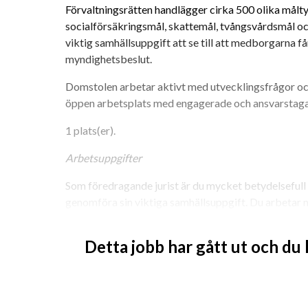
Förvaltningsrätten handlägger cirka 500 olika måltyp
socialförsäkringsmål, skattemål, tvångsvårdsmål oc
viktig samhällsuppgift att se till att medborgarna få
myndighetsbeslut.
Domstolen arbetar aktivt med utvecklingsfrågor och
öppen arbetsplats med engagerade och ansvarstag
1 plats(er). 
Arbetsuppgifter
Som föredragande jurist är du mycket betydelsefull 
genomföra sin viktiga samhällsuppgift. Du arbetar m
förslag till domar och beslut, föredra mål och försla
vid muntliga förhandlingar.
Detta jobb har gått ut och du
Dessutom bereder du mål, tar ställning till praktiska
kontakt med parter. Målen du arbetar med kan vara 
snabb hantering.