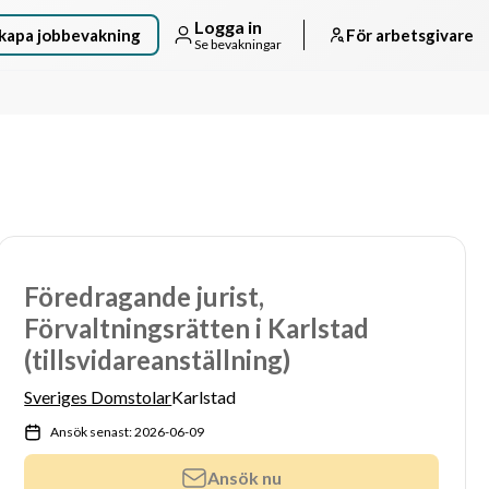
Logga in
kapa jobbevakning
För arbetsgivare
Se bevakningar
Föredragande jurist,
Förvaltningsrätten i Karlstad
(tillsvidareanställning)
Sveriges Domstolar
Karlstad
Ansök senast: 2026-06-09
Ansök nu