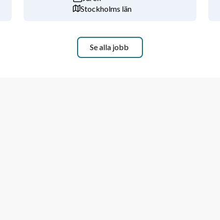
Stockholms län
 du följer den statliga värdegrunden 
ör anställning kan det bli aktuellt med 
Se alla jobb
t bevis om notariemeritering till din 
svarsfullt och utvecklande arbete i en 
 är vår viktigaste resurs och som 
 finner meningsfullhet i sitt arbete för 
 Vi eftersträvar en arbetsmiljö där 
h ett aktivt medarbetarskap är 
drag och friskvårdstimme.