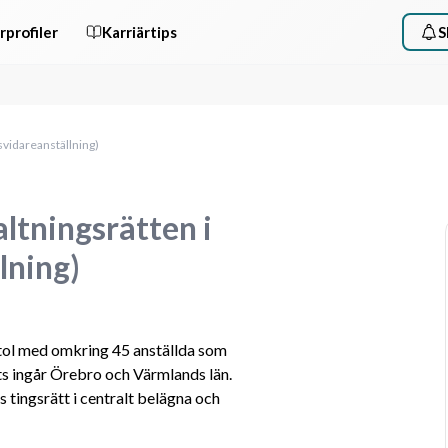
rprofiler
Karriärtips
S
lsvidareanställning)
ltningsrätten i
lning)
tol med omkring 45 anställda som 
s ingår Örebro och Värmlands län. 
tingsrätt i centralt belägna och 