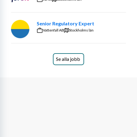
inom kommunal och regional sektor, statlig sektor samt 
privat sektor. Förbundet består av medlemsföreningar 
som driver egna prioriterade frågor, har sin egen 
Senior Regulatory Expert
kommunikation och verkar genom föreningsdemokrati.
Vattenfall AB
Stockholms län
Arbetsuppgifter
Som förhandlare arbetar du med att stödja och 
företräda förbundets förtroendevalda och medlemmar 
Se alla jobb
inom olika sektorer och avtalsområden. Du arbetar 
tillsammans med erfarna kollegor och får successivt 
utvecklas inom arbetsrätt, rådgivning och förhandling.
I rollen ger du stöd i frågor som rör arbetsrätt och 
kollektivavtal samt hanterar medlemsärenden av 
varierande karaktär. Du deltar i förhandlingar på lokal 
och central nivå och får möjlighet att bygga erfarenhet 
inom fackliga förhandlingar och partsrelationer. Arbetet 
innebär många kontaktytor och nära samarbete med 
kollegor, professions- och branschföreningar samt andra 