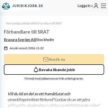
Logga in
Hem
Lediga jobb
Juridik
Förhandlare till SRAT
Förhandlare till SRAT
Bravura Sverige AB
Stockholm
Ansök senast: 2026-11-22
Ansök nu
Bevaka likande jobb
Få mejl med jobbannonser från arbetsgivaren.
Vill du bli en del av ett framåtlutat och 
utvecklingsinriktat förbund? Lockas du av att göra 
skillnad för akademiker i viktiga samhällsbärande roller? 