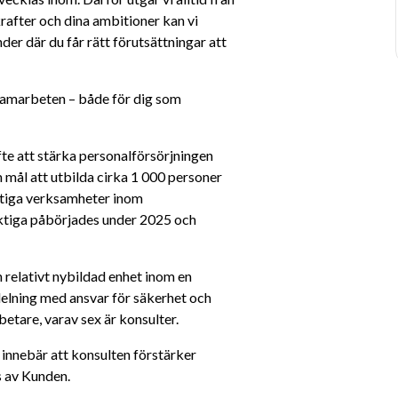
rafter och dina ambitioner kan vi 
er där du får rätt förutsättningar att 
samarbeten – både för dig som 
fte att stärka personalförsörjningen 
mål att utbilda cirka 1 000 personer 
ktiga verksamheter inom 
iktiga påbörjades under 2025 och 
 relativt nybildad enhet inom en 
lning med ansvar för säkerhet och 
etare, varav sex är konsulter.
innebär att konsulten förstärker 
s av Kunden.