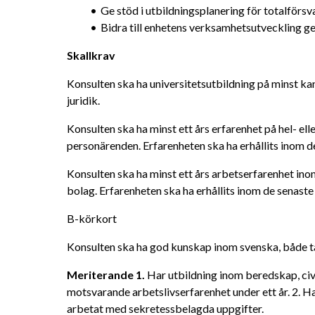
Ge stöd i utbildningsplanering för totalförsv
Bidra till enhetens verksamhetsutveckling ge
Skallkrav
Konsulten ska ha universitetsutbildning på minst ka
juridik.
Konsulten ska ha minst ett års erfarenhet på hel- ell
personärenden. Erfarenheten ska ha erhållits inom de
Konsulten ska ha minst ett års arbetserfarenhet inom
bolag. Erfarenheten ska ha erhållits inom de senaste 
B-körkort
Konsulten ska ha god kunskap inom svenska, både tal
Meriterande 1. 
Har utbildning inom beredskap, civil
motsvarande arbetslivserfarenhet under ett år. 2. H
arbetat med sekretessbelagda uppgifter.