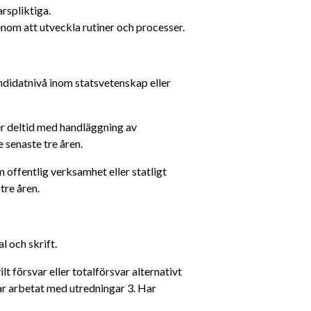
arspliktiga.
nom att utveckla rutiner och processer.
ndidatnivå inom statsvetenskap eller 
er deltid med handläggning av 
 senaste tre åren.
 offentlig verksamhet eller statligt 
tre åren.
 och skrift.
t försvar eller totalförsvar alternativt 
ar arbetat med utredningar 3. Har 