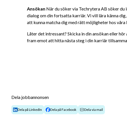
Ansökan 
När du söker via Techrytera AB söker du in
dialog om din fortsatta karriär. Vi vill lära känna dig
att kunna matcha dig med rätt möjligheter hos våra 
Låter det intressant? Skicka in din ansökan eller hör av
fram emot att hitta nästa steg i din karriär tillsamm
Dela jobbannonsen
Dela på LinkedIn
Dela på Facebook
Dela via mail