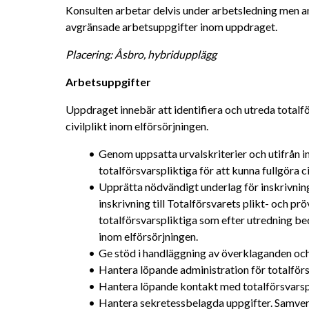
Konsulten arbetar delvis under arbetsledning men ans
avgränsade arbetsuppgifter inom uppdraget.
Placering: Åsbro, hybridupplägg
Arbetsuppgifter
Uppdraget innebär att identifiera och utreda totalför
civilplikt inom elförsörjningen.
Genom uppsatta urvalskriterier och utifrån 
totalförsvarspliktiga för att kunna fullgöra c
Upprätta nödvändigt underlag för inskrivning
inskrivning till Totalförsvarets plikt- och pr
totalförsvarspliktiga som efter utredning bed
inom elförsörjningen.
Ge stöd i handläggning av överklaganden och
Hantera löpande administration för totalförs
Hantera löpande kontakt med totalförsvarspli
Hantera sekretessbelagda uppgifter. Samverk