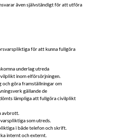
varar även självständigt för att utföra 
svarspliktiga för att kunna fullgöra 
inkomna underlag utreda 
ivilplikt inom elförsörjningen.
 och göra framställningar om 
övningsverk gällande de 
ömts lämpliga att fullgöra civilplikt 
 avbrott.
varspliktiga som utreds.
ktiga i både telefon och skrift.
a internt och externt.