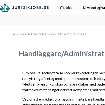
Jobb
Arbetsgiva
Hem
Lediga jobb
Ekonomi
Handläggare/Administratör Civilplikt
Handläggare/Administratö
Om oss
 På Techrytera AB börjar rekryteringen med 
rekryteringsföretag med spetskompetens och ett tyd
Med vår branschkunskap och nära dialog med både k
träffsäkra matchningar där rätt kompetens möter rä
Vi tror att en riktigt bra matchning inte bara handla
erfarenheter, din potential och vad du faktiskt vill ut