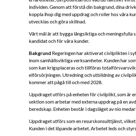
individen. Genom att förstå din bakgrund, dina drivk
koppla ihop dig med uppdrag och roller hos våra kund
utvecklas och göra skillnad.
Vårt mål är att bygga långsiktiga och meningsfulla 
kandidat och för våra kunder.
Bakgrund
 Regeringen har aktiverat civilplikten i sy
inom samhällsviktiga verksamheter. Kunden har som 
som kan krigsplaceras och tillföras totalförsvarsvi
elförsörjningen. Utredning och utbildning av civilpl
kommer att pågå till och med 2028.
Uppdraget utförs på enheten för civilplikt, som är en
sektion som arbetar med externa uppdrag på en avde
beredskap. Enheten består i dagsläget av nio medarb
Uppdraget utförs som en resurskonsulttjänst, vilket 
Kunden i det löpande arbetet. Arbetet leds och styr