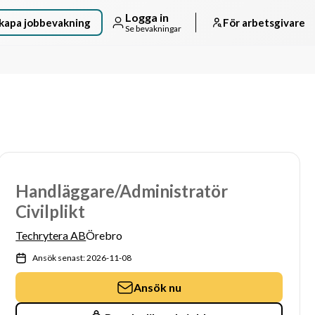
Logga in
kapa jobbevakning
För arbetsgivare
Se bevakningar
Handläggare/Administratör
Civilplikt
Techrytera AB
Örebro
Ansök senast: 2026-11-08
Ansök nu