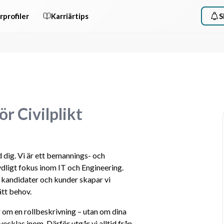
rprofiler
Karriärtips
S
r Civilplikt
dig. Vi är ett bemannings- och 
ligt fokus inom IT och Engineering. 
andidater och kunder skapar vi 
tt behov.
r om en rollbeskrivning – utan om dina 
vecklas inom. Därför utgår vi alltid från 