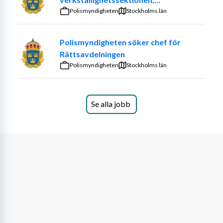
och utveckla framtidens rutiner och mallar, detta till en 
Gränspolisenheten, region Stockholm
Polismyndigheten
Stockholms län
kombinerad roll som huvudregistrator och 
kommunarkivarie. I den här rollen ansvarar du för att 
Polismyndigheten söker chef för
säkerställa att våra processer följer lagar och regelverk, 
Rättsavdelningen
och du arbetar aktivt med att ta fram och implementera 
Polismyndigheten
Stockholms län
tydliga riktlinjer för dokumenthantering. Då vi nu gör om 
rollen och hur kansliavdelningen arbetar får du vara med 
och utveckla hur den ska se ut framöver!
Se alla jobb
I rollen ingår det att bland annat bistå kommunens 
verksamheter med kvalificerad rådgivning och 
sekretessbedömning och vara en nyckelperson i arbetet 
med att skapa en trygg och effektiv informationsmiljö. 
Vi ser att du är analytisk, har god 
kommunikationsförmåga och erfarenhet av offentlig 
förvaltning eller arkivarbete. Vi erbjuder dig ett bra 
arbetsklimat och en lärorik miljö där du får vara en del i 
utvecklingen och även förväntas bidra till den. I arbetet 
ingår: