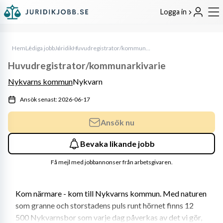
Logga in
Hem
Lediga jobb
Juridik
Huvudregistrator/kommunarkivarie
Huvudregistrator/kommunarkivarie
Nykvarns kommun
Nykvarn
Ansök senast: 2026-06-17
Ansök nu
Bevaka likande jobb
Få mejl med jobbannonser från arbetsgivaren.
Kom närmare - kom till Nykvarns kommun. Med naturen 
som granne och storstadens puls runt hörnet finns 12 
500 Nykvarnsbor som varje dag påverkas av det vi gör, 