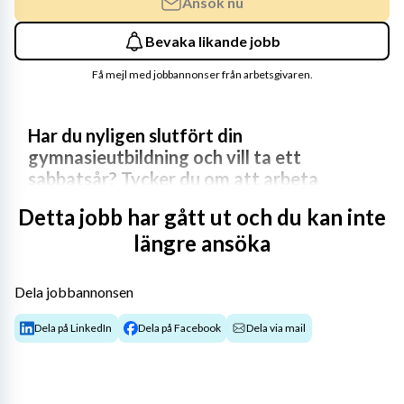
Ansök nu
Bevaka likande jobb
Få mejl med jobbannonser från arbetsgivaren.
Har du nyligen slutfört din 
gymnasieutbildning och vill ta ett 
sabbatsår? Tycker du om att arbeta 
administrativt och serviceinriktat? Då 
Detta jobb har gått ut och du kan inte
kanske du vill testa på hur det är att 
längre ansöka
arbeta som Junior Assistant på en av 
världens största advokatbyråer! Nu söker 
vi en Junior Assistant med start i 
Dela jobbannonsen
september 2026.
Dela på LinkedIn
Dela på Facebook
Dela via mail
I rollen som Junior Assistant stöttar du byråns alla 
jurister och verksamhetsgrupper i det dagliga arbetet 
med diverse administrativa sysslor. Exempel på 