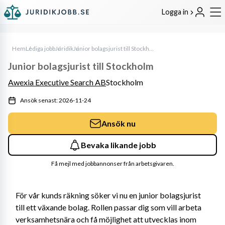
Logga in
Hem
Lediga jobb
Juridik
Junior bolagsjurist till Stockholm
Junior bolagsjurist till Stockholm
Awexia Executive Search AB
Stockholm
Ansök senast: 2026-11-24
Ansök nu
Bevaka likande jobb
Få mejl med jobbannonser från arbetsgivaren.
För vår kunds räkning söker vi nu en junior bolagsjurist 
till ett växande bolag. Rollen passar dig som vill arbeta 
verksamhetsnära och få möjlighet att utvecklas inom 