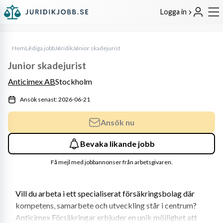
Logga in
Hem
Lediga jobb
Juridik
Junior skadejurist
Junior skadejurist
Anticimex AB
Stockholm
Ansök senast: 2026-06-21
Ansök nu
Bevaka likande jobb
Få mejl med jobbannonser från arbetsgivaren.
Vill du arbeta i ett specialiserat försäkringsbolag där 
kompetens, samarbete och utveckling står i centrum? 
Anticimex Försäkringar erbjuder en unik möjlighet att 