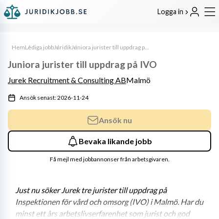
Logga in
Hem
Lediga jobb
Juridik
Juniora jurister till uppdrag på IVO
Juniora jurister till uppdrag på IVO
Jurek Recruitment & Consulting AB
Malmö
Ansök senast: 2026-11-24
Ansök nu
Bevaka likande jobb
Få mejl med jobbannonser från arbetsgivaren.
Just nu söker Jurek tre jurister till uppdrag på 
Inspektionen för vård och omsorg (IVO) i Malmö. Har du 
minst ett års arbetslivserfarenhet som jurist och god 