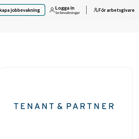
Logga in
kapa jobbevakning
För arbetsgivare
Se bevakningar