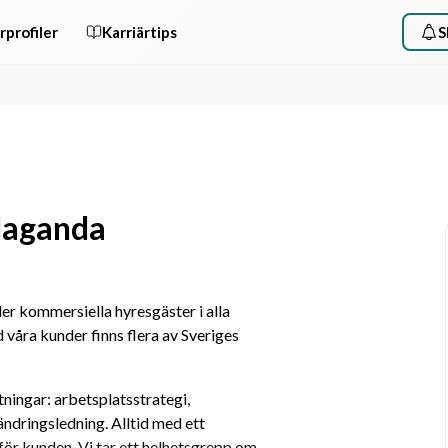
rprofiler
Karriärtips
S
 laganda
r kommersiella hyresgäster i alla 
 våra kunder finns flera av Sveriges 
ningar: arbetsplatsstrategi, 
ndringsledning. Alltid med ett 
ör kunden. Vi tar ett helhetsgrepp om 