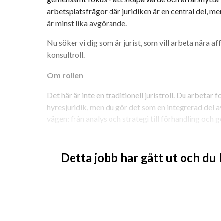
arbetsplatsfrågor där juridiken är en central del, m
är minst lika avgörande.
Nu söker vi dig som är jurist, som vill arbeta nära aff
konsultroll.
Om rollen
Det här är inte en traditionell juristroll. Du arbetar 
hyresjuridik, men du gör det som en integrerad del a
vägen: från analys och strategi till förhandling och
Arbeta i projekt tillsammans med fastighetsk
arbetsplatsstrateger
Detta jobb har gått ut och du
Delta i dialoger med kunder och bidra till helh
Ibland har du också det yttersta kundansvare
Förhandla och granska hyresavtal
Vara ett stöd i affärsbeslut där juridiken är 
Hantera processen kring uppsägningar och h