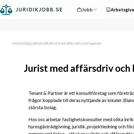
Jobb
Arbetsgiva
Hem
Lediga jobb
Juridik
Jurist med affärsdriv och laganda
Jurist med affärsdriv och
Tenant & Partner är ett konsultföretag som företräde
frågor kopplade till deras nyttjande av lokaler. Bland
största bolag.
Hos oss arbetar fastighetskonsulter med olika inrikt
hyresgästrådgivning, juridik, projektledning och förä
gemensamt fokus - att skapa värde och affärsnytta f