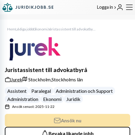
Logga in
Hem
Lediga jobb
Ekonomi
Juristassistent till advokatbyrå
Juristassistent till advokatbyrå
Jurek
Stockholm,
Stockholms län
Assistent
Paralegal
Administration och Support
Administration
Ekonomi
Juridik
Ansök senast: 2025-11-22
Ansök nu
Bevaka likande jobb