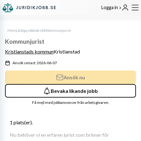
Logga in
Hem
Lediga jobb
Juridik
Kommunjurist
Kommunjurist
Kristianstads kommun
Kristianstad
Ansök senast: 2026-06-07
Ansök nu
Bevaka likande jobb
Få mejl med jobbannonser från arbetsgivaren.
1 plats(er). 
Nu behöver vi en erfaren jurist som brinner för 