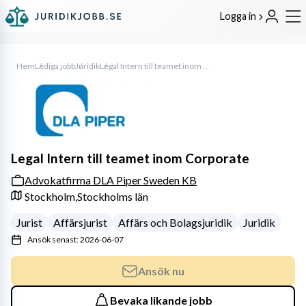
Logga in
Hem
Lediga jobb
Juridik
Legal Intern till teamet inom Corporate
Legal Intern till teamet inom Corporate
Advokatfirma DLA Piper Sweden KB
Stockholm,
Stockholms län
Jurist
Affärsjurist
Affärs och Bolagsjuridik
Juridik
Ansök senast: 2026-06-07
Ansök nu
Bevaka likande jobb