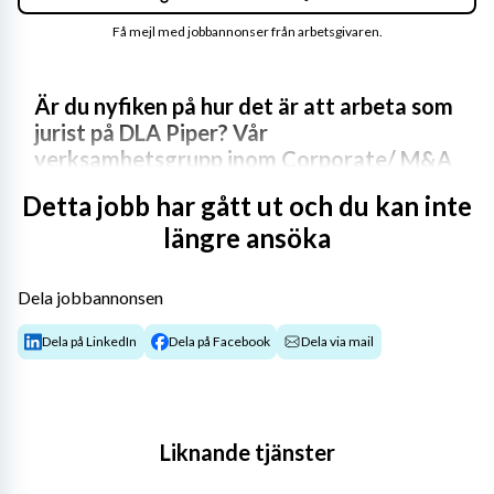
Få mejl med jobbannonser från arbetsgivaren.
Är du nyfiken på hur det är att arbeta som 
jurist på DLA Piper? Vår 
verksamhetsgrupp inom Corporate/ M&A 
söker nu en juridikstudent som vill arbeta 
Detta jobb har gått ut och du kan inte
extra vid sidan av studierna med start 
längre ansöka
hösten 2026. Du erbjuds en unik inblick i 
hur det är att arbeta som affärsjurist på 
en internationell byrå och därtill möjlighet 
Dela jobbannonsen
att lära känna våra medarbetare och 
knyta värdefulla kontakter inför 
Dela på LinkedIn
Dela på Facebook
Dela via mail
framtiden.
Som Legal Intern på DLA Piper arbetar du nära våra 
jurister och delägare i aktuella ärenden. I 
Liknande tjänster
arbetsuppgifterna ingår exempelvis att skriva PM och 
rättsutredningar, medverka vid Due Diligence-arbete, 