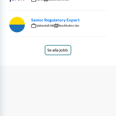
Vad erbjuder vi?
Nordbro är ett kunskapsbolag som erbjuder en 
Senior Regulatory Expert
arbetsmiljö präglad av kontinuerligt lärande och 
Vattenfall AB
Stockholms län
kompetensutveckling. Vi tror på våra medarbetares 
förmåga att utveckla såväl sig själva som bolagets 
tjänster. Vår organisation är platt med korta 
beslutsvägar, eget ansvar och samverkan för att lösa 
Se alla jobb
uppgifterna.
Vi erbjuder nu en spännande och varierande tjänst där du 
som processjurist på vår juridikavdelning primärt har 
följande arbetsuppgifter.
Som processjurist på Nordbro har du klientkontakt och 
driver egna mål i och utanför domstol, med stöttning av 
en kompetent handledare. Du kommer att få specialisera 
dig inom ett par rättsområden, vilka styrs framför allt av 
dina intressen och förkunskaper.