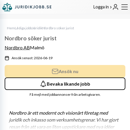
Logga in
Hem
Lediga jobb
Juridik
Nordbro söker jurist
Nordbro söker jurist
Nordbro AB
Malmö
Ansök senast: 2026-06-19
Ansök nu
Bevaka likande jobb
Få mejl med jobbannonser från arbetsgivaren.
Nordbro är ett modernt och visionärt företag med 
juridik och inkasso som verksamhetsgrenar. Vi har gjort 
resan från att vara en liten uppstickare med nya idéer 