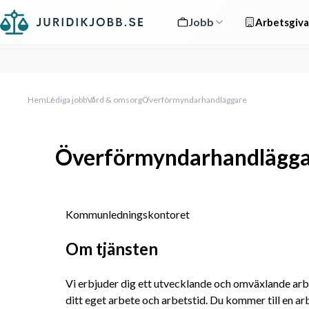
Jobb
Arbetsgiva
Hem
Lediga jobb
Vård & omsorg
Överförmyndarhandläggare
Överförmyndarhandlägg
Kommunledningskontoret
Om tjänsten
Vi erbjuder dig ett utvecklande och omväxlande arbet
ditt eget arbete och arbetstid. Du kommer till en a