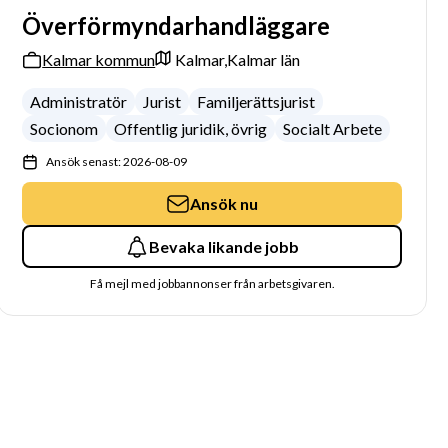
Överförmyndarhandläggare
Kalmar kommun
Kalmar,
Kalmar län
Administratör
Jurist
Familjerättsjurist
Socionom
Offentlig juridik, övrig
Socialt Arbete
Ansök senast: 2026-08-09
Ansök nu
Bevaka likande jobb
Få mejl med jobbannonser från arbetsgivaren.