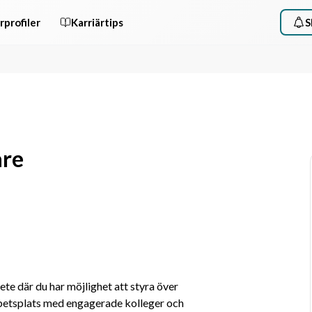
rprofiler
Karriärtips
S
are
e där du har möjlighet att styra över 
rbetsplats med engagerade kolleger och 