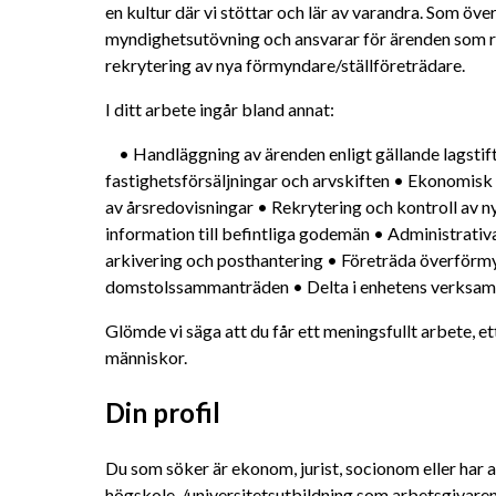
en kultur där vi stöttar och lär av varandra. Som ö
myndighetsutövning och ansvarar för ärenden som r
rekrytering av nya förmyndare/ställföreträdare. 
I ditt arbete ingår bland annat:
	• Handläggning av ärenden enligt gällande lagstiftning • Handlägga ärenden om 
fastighetsförsäljningar och arvskiften • Ekonomisk
av årsredovisningar • Rekrytering och kontroll av 
information till befintliga godemän • Administrativa
arkivering och posthantering • Företräda överförm
domstolssammanträden • Delta i enhetens verksam
Glömde vi säga att du får ett meningsfullt arbete, ett
människor.
Din profil
Du som söker är ekonom, jurist, socionom eller har a
högskole-/universitetsutbildning som arbetsgivaren b