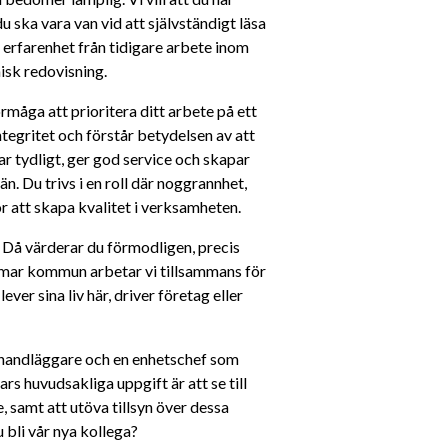
 ska vara van vid att självständigt läsa 
r erfarenhet från tidigare arbete inom 
sk redovisning.
måga att prioritera ditt arbete på ett 
ntegritet och förstår betydelsen av att 
 tydligt, ger god service och skapar 
Du trivs i en roll där noggrannhet, 
 att skapa kvalitet i verksamheten.
! Då värderar du förmodligen, precis 
almar kommun arbetar vi tillsammans för 
ver sina liv här, driver företag eller 
handläggare och en enhetschef som 
ars huvudsakliga uppgift är att se till 
, samt att utöva tillsyn över dessa 
du bli vår nya kollega?