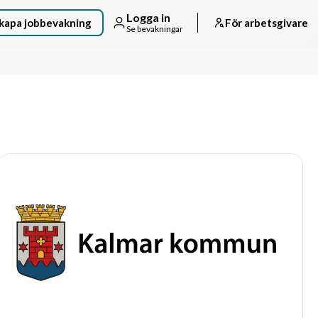
Logga in
kapa jobbevakning
För arbetsgivare
Se bevakningar