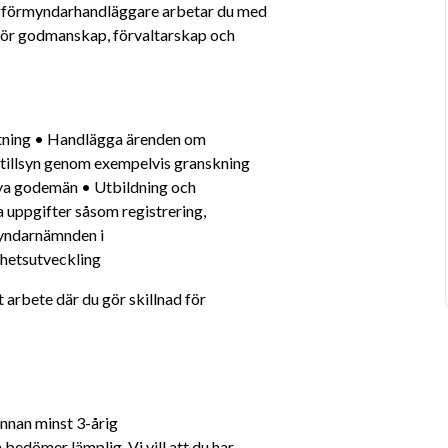
verförmyndarhandläggare arbetar du med 
ör godmanskap, förvaltarskap och 
 tillsyn genom exempelvis granskning 
nya godemän • Utbildning och 
 uppgifter såsom registrering, 
yndarnämnden i 
hetsutveckling
 arbete där du gör skillnad för 
nnan minst 3-årig 
edömer lämplig. Vi vill att du har 