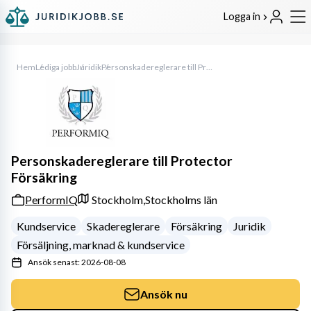
Logga in
Hem
Lediga jobb
Juridik
Personskadereglerare till Protector Försäkring
Personskadereglerare till Protector
Försäkring
PerformIQ
Stockholm,
Stockholms län
Kundservice
Skadereglerare
Försäkring
Juridik
Försäljning, marknad & kundservice
Ansök senast: 2026-08-08
Ansök nu