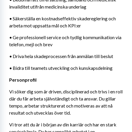
invaliditet utifrån medicinska underlag
•	Säkerställa en kostnadseffektiv skadereglering och 
arbeta mot uppsatta mål och KPI:er
•	Ge professionell service och tydlig kommunikation via 
telefon, mejl och brev
•	Driva hela skadeprocessen från anmälan till beslut
•	Bidra till teamets utveckling och kunskapsdelning
Personprofil
Vi söker dig som är driven, disciplinerad och trivs i en roll 
där du får arbeta självständigt och ta ansvar. Du gillar 
tempo, arbetar strukturerat och motiveras av att nå 
resultat och utvecklas över tid.
Vi tror att du är i början av din karriär och har en stark 
servicekänsla. Du har sannolikt arbetat i en 