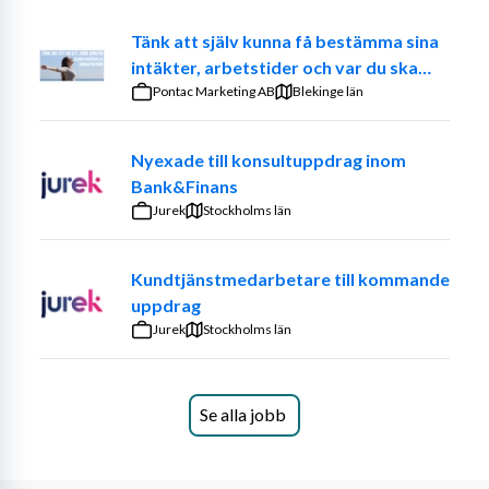
Tänk att själv kunna få bestämma sina
intäkter, arbetstider och var du ska
jobba. – Prova på att vara din egen
Pontac Marketing AB
Blekinge län
chef
Nyexade till konsultuppdrag inom
Bank&Finans
Jurek
Stockholms län
Kundtjänstmedarbetare till kommande
uppdrag
Jurek
Stockholms län
Se alla jobb