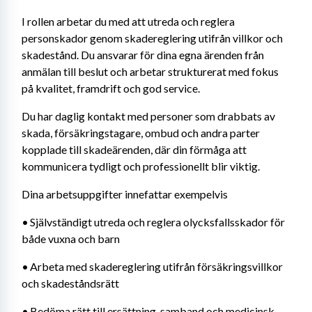
I rollen arbetar du med att utreda och reglera 
personskador genom skadereglering utifrån villkor och 
skadestånd. Du ansvarar för dina egna ärenden från 
anmälan till beslut och arbetar strukturerat med fokus 
på kvalitet, framdrift och god service.
Du har daglig kontakt med personer som drabbats av 
skada, försäkringstagare, ombud och andra parter 
kopplade till skadeärenden, där din förmåga att 
kommunicera tydligt och professionellt blir viktig.
Dina arbetsuppgifter innefattar exempelvis
•	Självständigt utreda och reglera olycksfallsskador för 
både vuxna och barn
•	Arbeta med skadereglering utifrån försäkringsvillkor 
och skadeståndsrätt
•	Bedöma rätt till ersättning, samband och medicinsk 