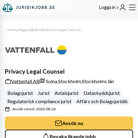
Logga in
Hem
Lediga jobb
Juridik
Privacy Legal Counsel
Privacy Legal Counsel
Vattenfall AB
Solna,
Stockholm,
Stockholms län
Bolagsjurist
Jurist
Avtalsjurist
Dataskyddsjurist
Regulatorisk compliance jurist
Affärs och Bolagsjuridik
Ansök senast: 2026-08-26
Ansök nu
Bevaka likande jobb