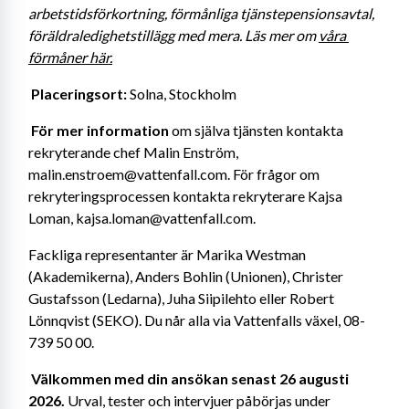
arbetstidsförkortning, förmånliga tjänstepensionsavtal, 
föräldraledighetstillägg med mera. Läs mer om 
våra 
förmåner här.
Placeringsort: 
Solna, Stockholm
För mer information 
om själva tjänsten kontakta 
rekryterande chef Malin Enström, 
malin.enstroem@vattenfall.com. För frågor om 
rekryteringsprocessen kontakta rekryterare Kajsa 
Loman, kajsa.loman@vattenfall.com.
Fackliga representanter är Marika Westman 
(Akademikerna), Anders Bohlin (Unionen), Christer 
Gustafsson (Ledarna), Juha Siipilehto eller Robert 
Lönnqvist (SEKO). Du når alla via Vattenfalls växel, 08- 
739 50 00. 
Välkommen med din ansökan senast 26 augusti 
2026.
 Urval, tester och intervjuer påbörjas under 