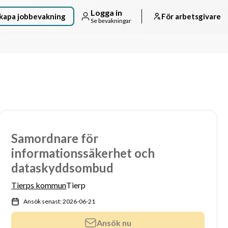
Logga in
kapa jobbevakning
För arbetsgivare
Se bevakningar
Samordnare för
informationssäkerhet och
dataskyddsombud
Tierps kommun
Tierp
Ansök senast: 2026-06-21
Ansök nu