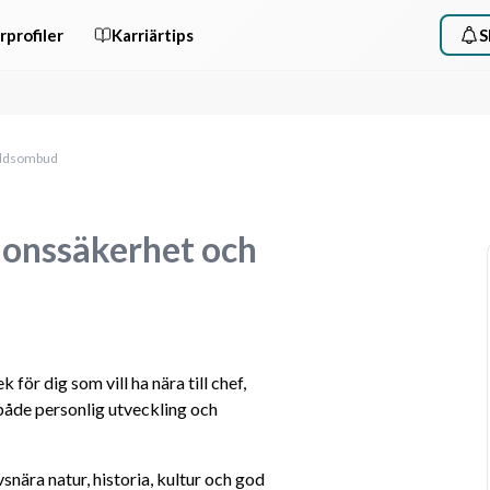
rprofiler
Karriärtips
S
yddsombud
ionssäkerhet och
för dig som vill ha nära till chef, 
både personlig utveckling och 
ära natur, historia, kultur och god 