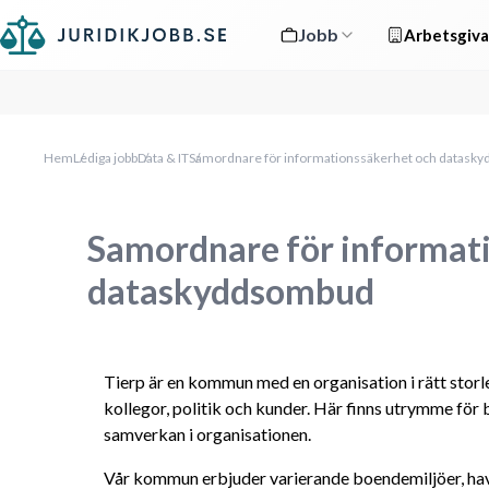
Jobb
Arbetsgiva
Hem
Lediga jobb
Data & IT
Samordnare för informationssäkerhet och datask
Samordnare för informat
dataskyddsombud
Tierp är en kommun med en organisation i rätt storlek 
kollegor, politik och kunder. Här finns utrymme för 
samverkan i organisationen. 
Vår kommun erbjuder varierande boendemiljöer, havsn