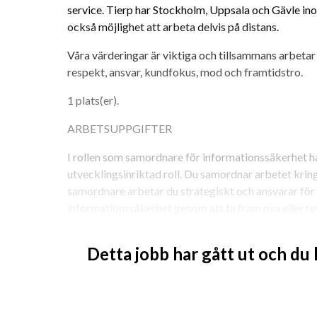
service. Tierp har Stockholm, Uppsala och Gävle in
också möjlighet att arbeta delvis på distans.
Våra värderingar är viktiga och tillsammans arbetar v
respekt, ansvar, kundfokus, mod och framtidstro.
1 plats(er). 
ARBETSUPPGIFTER
I rollen som samordnare för informationssäkerhet ha
utvecklingsinriktad roll. Du samordnar arbetet krin
samordnare arbetar du strategiskt och ansvarar för
informationssäkerhet genom att ta fram nya eller revid
andra styrdokument. Du är också ansvarig för att a
uppföljning och utvärdering. Du kommer även att sa
Detta jobb har gått ut och du
arbetet i kommunens verksamheter och fungera som s
gällande lagar och regler.
Rollen som dataskyddsombud innebär att du har i upp