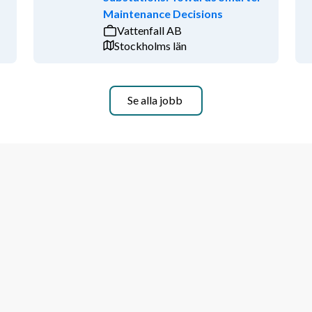
har lätt för att samarbeta och 
Maintenance Decisions
ltativ roll samtidigt som du också har 
Vattenfall AB
nom att skapa engagemang 
Stockholms län
Se alla jobb
ende i fokus och erbjuder därför ett 
neväxla för extra semesterdagar, 
var även efter att skapa en 
tares olika bakgrunder, erfarenheter, 
urs som berikar vår kommun.
hweiz, måste du kunna visa upp ett 
tagen från kravet. Anställning kan 
ighet med utlänningsförordningen.