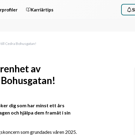
rprofiler
Karriärtips
S
till Cedra Bohusgatan!
renhet av
a Bohusgatan!
öker dig som har minst ett års 
gen och hjälpa dem framåt i sin 
gskoncern som grundades våren 2025. 