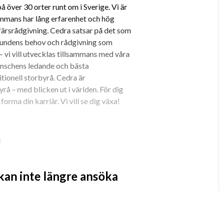
över 30 orter runt om i Sverige. Vi är 
mmans har lång erfarenhet och hög 
färsrådgivning. Cedra satsar på det som 
r kundens behov och rådgivning som 
 vi vill utvecklas tillsammans med våra 
nschens ledande och bästa 
tionell storbyrå. Cedra är 
å – med blicken ut i världen. För dig 
forma din karriär. Vi vill se dig växa!
t
nriktning mot moms
ch vill tillämpa den med moderna 
 kan inte längre ansöka
h engagerat förhållningssätt
 och vågar ta ansvar
rivna företag