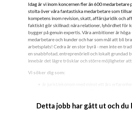
Idag är vi inom koncernen fler än 600 medarbetare på 
stolta över våra fantastiska medarbetare som tillsa
kompetens inom revision, skatt, affärsjuridik och af
faktiskt gör skillnad: nära relationer, lyhördhet fö
bygger på genuin expertis. Våra ambitioner är höga –
medarbetare och kunder och har som mål att bli bra
arbetsplats! Cedra är en stor byrå - men inte en tradi
en snabbfotad, entreprenöriell och lokalt grundad byr
innebär det lägre trösklar och större möjligheter att 
Vi söker dig som:
är jurist/ekonom med minst ett års erfarenhe
har ett genuint intresse för skatterätt och i
har goda kunskaper i den juridiska metoden o
Detta jobb har gått ut och du
arbetssätt
är noggrann, analytisk och har ett nyfiket oc
vill samarbeta med både kollegor och kunder
trivs i rollen som rådgivare åt entreprenörsd