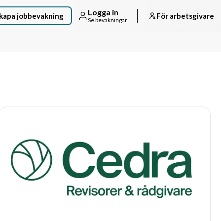
Logga in
kapa jobbevakning
För arbetsgivare
Se bevakningar