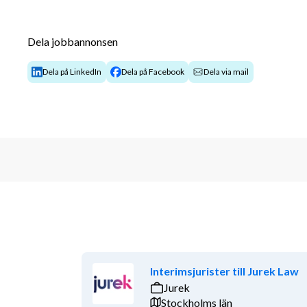
Denna rekrytering avser en tjänst med placering i G
arbetsplats i våra fräscha lokaler på Bohusgatan, m
Dela jobbannonsen
Lite mer om oss
Dela på LinkedIn
Dela på Facebook
Dela via mail
Vi erbjuder en dynamisk miljö, där du både är del av 
sammansvetsade team. Samarbete och arbetsglädje stå
prestera på ett hållbart sätt genom att erbjuda flexibi
arbetsbelastning. För oss är mångfald affärskritiskt. V
bakgrunder och perspektiv i våra team för att ge rel
verklighet. Vi söker dig som drivs av att göra skillnad
tillsammans med oss.
Välkommen med din ansökan – vi ser verkligen f
Interimsjurister till Jurek Law
Jurek
Stockholms län