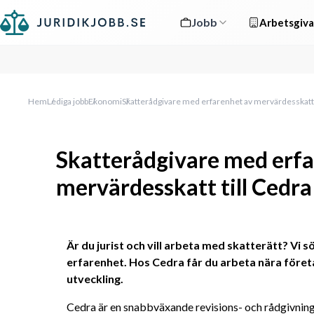
Jobb
Arbetsgiva
Hem
Lediga jobb
Ekonomi
Skatterådgivare med erfarenhet av mervärdesskatt 
Skatterådgivare med erfa
mervärdesskatt till Cedr
Är du jurist och vill arbeta med skatterätt? Vi s
erfarenhet. Hos Cedra får du arbeta nära företa
utveckling.
Cedra är en snabbväxande revisions- och rådgivnin