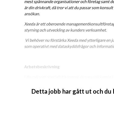
mest spännande organisationer och företag samt de
är din drivkraft, då tror vi att du passar som konsult
ansökan.
Xeeda är ett oberoende managementkonsultföretag s
styrning och utveckling av kunders verksamhet.
 Vi behöver nu förstärka Xeeda med ytterligare en jurist som vill arbeta såväl strategiskt 
som operativt med dataskyddsfrågor och informati
Arbetsbeskrivning
I din roll som specialist kommer du vara sakkunnig i
kunder med frågor inom informationssäkerhet och 
arbeta med verksamhetsutveckling och stöd till våra
Detta jobb har gått ut och du
förändringsarbete.
Arbetsuppgifterna kommer variera beroende av uppd