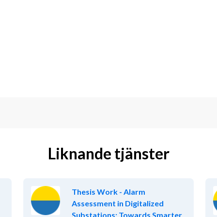
IS
njer
 större projekt
ringsledning
t erfarna och skickligaste konsulter 
ära ledningen i stora organisationer.
Liknande tjänster
examen och minst tre års relevant 
a och fördjupa dig samt arbeta 
Thesis Work - Alarm
llegor. Det är viktigt att du uttrycker 
Assessment in Digitalized
Substations: Towards Smarter