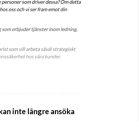
 personer som driver dessa? Om detta 
 hos oss och vi ser fram emot din 
om erbjuder tjänster inom ledning, 
onssäkerhet hos våra kunder.
 våra uppdrag hos kund och stödja våra 
dataskydd. Du kommer också att 
 kunder i deras utvecklings- och 
 kan inte längre ansöka
rag innebär till exempel: