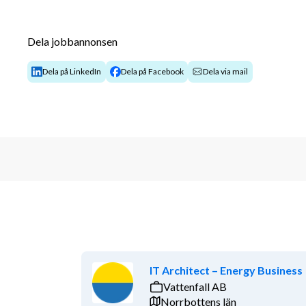
• tillämpning och regelefterlevnad t ex GDPR och N
• genomföra utredningar och granskningar
Dela jobbannonsen
• ta fram styrande dokument som policies och riktli
Dela på LinkedIn
Dela på Facebook
Dela via mail
• arbete med projektkontor/projektadministration i
• process- och verksamhetsutveckling samt föränd
På Xeeda får du arbeta med några av marknadens mes
samt vara med och driva utveckling och förändring n
Vem är du
Vi är intresserad av dig som har relevant akademisk 
arbetslivserfarenhet. Du är nu intresserad att bredd
IT Architect – Energy Business
praktiskt med varierande frågor och professionella ko
Vattenfall AB
dig väl i tal och skrift på svenska.
Norrbottens län