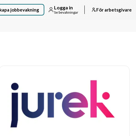
Logga in
kapa jobbevakning
För arbetsgivare
Se bevakningar