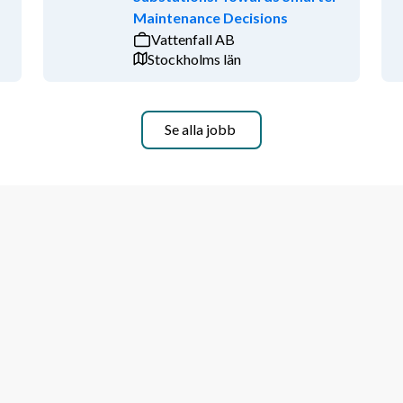
Maintenance Decisions
Vattenfall AB
Stockholms län
pp
Se alla jobb
ansvarsfull. Du arbetar gärna 
d att jobba tillsammans i grupp. Du är 
utstrålar energi, är driven, positiv, 
frågor.
nsultföretag och få vara med och 
ta tillgång och för oss är det 