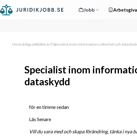
Jobb
Arbetsgiva
Hem
Lediga jobb
Data & IT
Specialist inom informationssäkerhet och dataskyd
Specialist inom informat
dataskydd
för en timme sedan
Läs Senare
Vill du vara med och skapa förändring, tänka i nya b