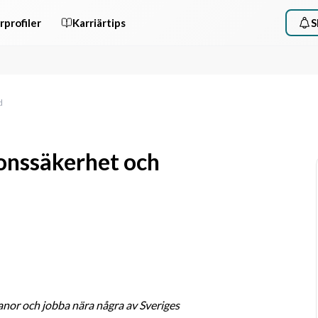
rprofiler
Karriärtips
S
d
ionssäkerhet och
anor och jobba nära några av Sveriges 