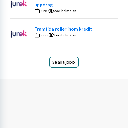
överprövningar, kvalitetssäkrar processer och fungerar 
uppdrag
som kvalificerad rådgivare till verksamhet och ledning.
Jurek
Stockholms län
Vår inköpsverksamhet befinner sig i en utvecklingsresa 
Framtida roller inom kredit
där vi implementerar kategoristyrt inköpsarbete. Det 
Jurek
innebär att du inte bara genomför upphandlingar – du är 
Stockholms län
också med och utvecklar strukturer, arbetssätt och 
framtida lösningar.
Som upphandlare hos oss förväntas du även:
Se alla jobb
• bidra med din kompetens och stötta kollegor genom 
kunskapsdelning och mentorskap
• hålla interna utbildningar och bidra till verksamhetens 
utveckling
• vara en trygg och professionell part i en politiskt styrd 
organisation
En av tjänsterna har särskilt fokus på entreprenad- och 