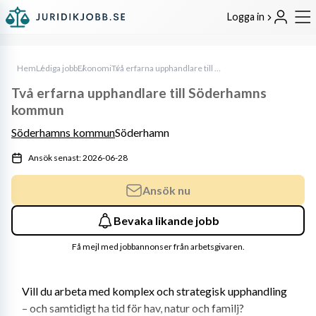
Logga in
Hem
Lediga jobb
Ekonomi
Två erfarna upphandlare till Söderhamns kommun
Två erfarna upphandlare till Söderhamns
kommun
Söderhamns kommun
Söderhamn
Ansök senast: 2026-06-28
Ansök nu
Bevaka likande jobb
Få mejl med jobbannonser från arbetsgivaren.
Vill du arbeta med komplex och strategisk upphandling 
– och samtidigt ha tid för hav, natur och familj?