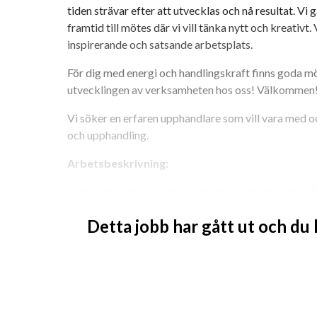
tiden strävar efter att utvecklas och nå resultat. Vi
framtid till mötes där vi vill tänka nytt och kreativt
inspirerande och satsande arbetsplats.
För dig med energi och handlingskraft finns goda möjl
utvecklingen av verksamheten hos oss! Välkommen
Vi söker en erfaren upphandlare som vill vara med o
och upphandling.
Arbetsbeskrivning:
Som upphandlare på Bostaden är du ett stöd till chefe
rörande inköp, upphandling och avtal. Upphandlingar
Detta jobb har gått ut och du
offentlig upphandling (LOU), vilket innebär allt från 
granska upphandlingsdokument, utvärdera anbud till 
utredningsuppdrag. Ditt ansvar blir att säkerställa a
juridiskt perspektiv samt löpande följa upp, kontroll
inköp. I rollen ingår även att, tillsammans med Bost
utveckling och förbättring av upphandlings- och in