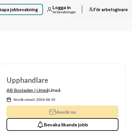
Logga in
kapa jobbevakning
För arbetsgivare
Se bevakningar
Upphandlare
AB Bostaden i Umeå
Umeå
Ansök senast: 2026-06-10
Ansök nu
Bevaka likande jobb