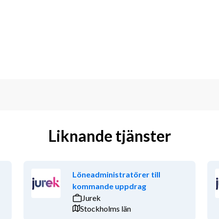
giskt.
rmation till organisationen och 
retagets kvalitetsuppföljning med våra 
att jobba självständigt tillsammans 
 alternativt erfarenhet som vi bedömer 
Liknande tjänster
med upphandling och inköp, gärna inom 
 tolka regler och juridik ses som 
ed LOU och entreprenadupphandlingar 
Löneadministratörer till
kommande uppdrag
Jurek
kaper.
För att passa i rollen som 
Stockholms län
och har en mycket god förmåga att 