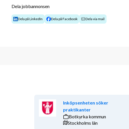
hållbarhetsområdena, ekonomiskt, socialt och ekolo
Dela jobbannonsen
Du kommer även att jobba med internutbildning, info
Dela på LinkedIn
Dela på Facebook
Dela via mail
tillsammans med verksamhetscheferna deltar du i fö
många avtalsentreprenörer.
Du är direkt underställd ekonomichefen och kommer 
med Bostadens andra upphandlare.
Kompetensprofil:
Vi söker dig som har en relevant akademisk examen,
likvärdig. Du ska även ha god erfarenhet av arbete 
offentlig verksamhet eller offentliga bolag. Vana att
meriterande samt praktisk erfarenhet av arbete m
(AB04/ABT06).
Inköpsenheten söker
praktikanter
Personliga egenskaper:
Botkyrka kommun
Tjänsten
ställer höga krav på dina personliga egens
Stockholms län
upphandlare är du strukturerad, kvalitetsmedveten 