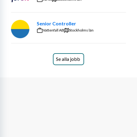
Företagsavdelningen. 
Företagsavdelningens uppdrag är att registrera, verifiera 
Senior Controller
och kvalitetssäkra företagsuppgifter. Vi arbetar med 
Vattenfall AB
ärendehantering och kundservice och utvecklar ständigt 
Stockholms län
våra tjänster och arbetsprocesser för att förenkla för 
företag och företagare.
Som verksamhetsutvecklare är du en viktig länk mellan 
Se alla jobb
verksamheten och utvecklingsteamen när nya eller 
befintliga digitala tjänster utvecklas. 
Som verksamhetsutvecklare driver du 
verksamhetsutveckling i brytpunkten mellan 
förvaltningsrätt, verksamhet och it. Ett särskilt fokus i 
rollen är kvaliteten i myndighetens register. Du bidrar till 
att rättsliga krav får genomslag i utvecklingsarbetet och 
att uppgifter hanteras korrekt och tillförlitligt.
Du tillhör organisatoriskt enheten Starta företag och 