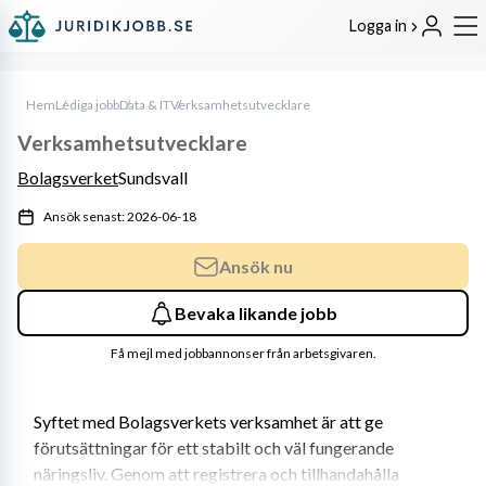
Logga in
Hem
Lediga jobb
Data & IT
Verksamhetsutvecklare
Verksamhetsutvecklare
Bolagsverket
Sundsvall
Ansök senast: 2026-06-18
Ansök nu
Bevaka likande jobb
Få mejl med jobbannonser från arbetsgivaren.
Syftet med Bolagsverkets verksamhet är att ge 
förutsättningar för ett stabilt och väl fungerande 
näringsliv. Genom att registrera och tillhandahålla 