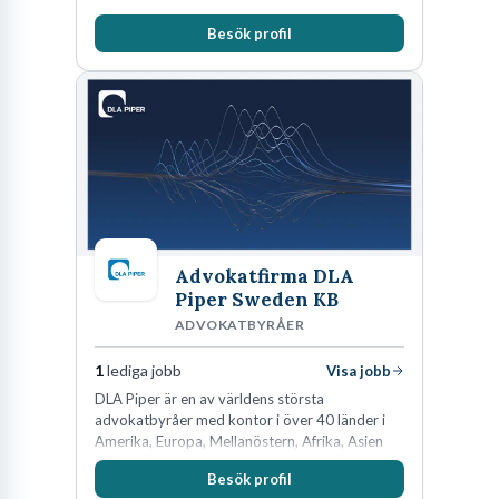
Besök profil
Advokatfirma DLA
Piper Sweden KB
ADVOKATBYRÅER
1
lediga jobb
Visa jobb
DLA Piper är en av världens största
advokatbyråer med kontor i över 40 länder i
Amerika, Europa, Mellanöstern, Afrika, Asien
och Oceanien. Vi är specialister inom
Besök profil
affärsjuridikens alla områden och vi har några