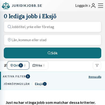
Logga in
0 lediga jobb i Eksjö
Sök
Ort
Yrke
1
AKTIVA FILTER
1
Rensa alla
Eksjö
JÖNKÖPINGS LÄN
Just nu har vi inga jobb som matchar dessa kriterier.