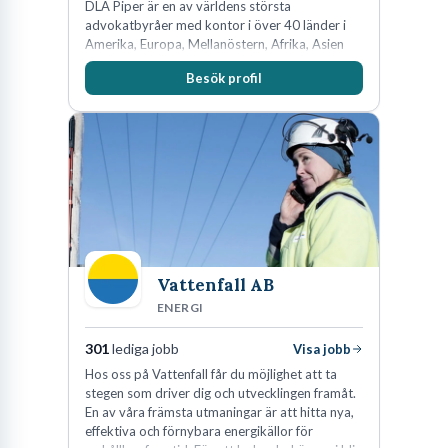
DLA Piper är en av världens största
advokatbyråer med kontor i över 40 länder i
Amerika, Europa, Mellanöstern, Afrika, Asien
och Oceanien. Vi är specialister inom
Besök profil
affärsjuridikens alla områden och vi har några
av världens ledande bolag som klienter. Med
fler än 450 jurister på fem kontor i Stockholm,
Köpenhamn, Århus, Oslo och Helsingfors kan vi
på DLA Piper erbjuda våra klienter en unik,
effektiv och gränsöverskridande nordisk
expertis. På vårt kontor i centrala Stockholm är
vi idag drygt 240 medarbetare.
Vattenfall AB
ENERGI
301
lediga jobb
Visa jobb
Hos oss på Vattenfall får du möjlighet att ta
stegen som driver dig och utvecklingen framåt.
En av våra främsta utmaningar är att hitta nya,
effektiva och förnybara energikällor för