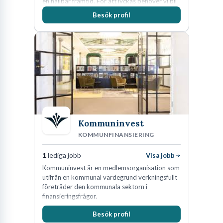
en hållbar framtid. För att lyckas behöver vi bli
fler medarbetare som vill göra skillnad.
Besök profil
Kommuninvest
KOMMUNFINANSIERING
1
lediga jobb
Visa jobb
Kommuninvest är en medlemsorganisation som
utifrån en kommunal värdegrund verkningsfullt
företräder den kommunala sektorn i
finansieringsfrågor.
Besök profil