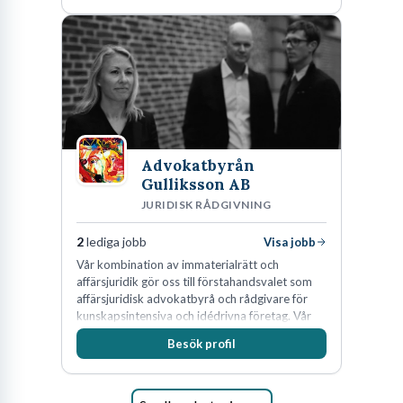
Advokatbyrån
Gulliksson AB
JURIDISK RÅDGIVNING
2
lediga jobb
Visa jobb
Vår kombination av immaterialrätt och
affärsjuridik gör oss till förstahandsvalet som
affärsjuridisk advokatbyrå och rådgivare för
kunskapsintensiva och idédrivna företag. Vår
expertis inom IP-tillgångar har gett oss en
Besök profil
marknadsledande position. Våra klienter väljer
oss för den kompetens som krävs för att
skydda, utveckla och kommersialisera
företagets viktigaste tillgångar.