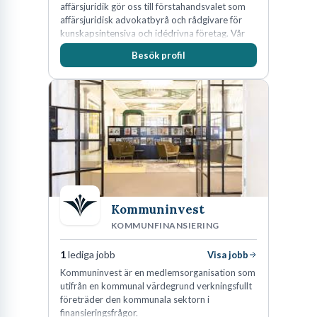
affärsjuridik gör oss till förstahandsvalet som
affärsjuridisk advokatbyrå och rådgivare för
kunskapsintensiva och idédrivna företag. Vår
expertis inom IP-tillgångar har gett oss en
Besök profil
marknadsledande position. Våra klienter väljer
oss för den kompetens som krävs för att
skydda, utveckla och kommersialisera
företagets viktigaste tillgångar.
Kommuninvest
KOMMUNFINANSIERING
1
lediga jobb
Visa jobb
Kommuninvest är en medlemsorganisation som
utifrån en kommunal värdegrund verkningsfullt
företräder den kommunala sektorn i
finansieringsfrågor.