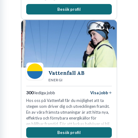
Besök profil
Vattenfall AB
ENERGI
300
lediga jobb
Visa jobb
Hos oss på Vattenfall får du möjlighet att ta
stegen som driver dig och utvecklingen framåt.
En av våra främsta utmaningar är att hitta nya,
effektiva och förnybara energikällor för
en hållbar framtid. För att lyckas behöver vi bli
fler medarbetare som vill göra skillnad.
Besök profil