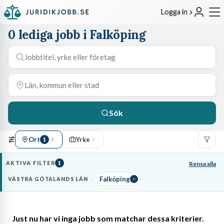
Logga in
0 lediga jobb i Falköping
Sök
Ort
Yrke
1
AKTIVA FILTER
1
Rensa alla
Falköping
VÄSTRA GÖTALANDS LÄN
Just nu har vi inga jobb som matchar dessa kriterier.