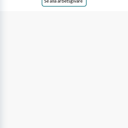
Se alla arbetsgivare
på DLA Piper erbjuda våra klienter en unik,
effektiv och gränsöverskridande nordisk
expertis. På vårt kontor i centrala Stockholm är
vi idag drygt 240 medarbetare.