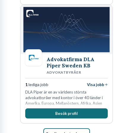
Advokatfirma DLA
Piper Sweden KB
ADVOKATBYRÅER
1
lediga jobb
Visa jobb
DLA Piper är en av världens största
advokatbyråer med kontor i över 40 länder i
Amerika, Europa, Mellanöstern, Afrika, Asien
och Oceanien. Vi är specialister inom
Besök profil
affärsjuridikens alla områden och vi har några
av världens ledande bolag som klienter. Med
fler än 450 jurister på fem kontor i Stockholm,
Köpenhamn, Århus, Oslo och Helsingfors kan vi